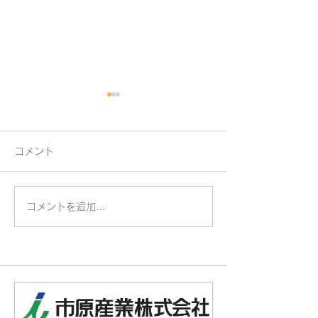
コメント
コメントを追加…
夏をもっと快適に！ 内
TOTO システ
窓+スタイルシェード
『ザ・クラッソ
ドアップキャン