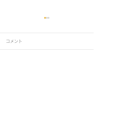
コメント
コメントを追加…
夏をもっと快適に！ 内
TOTO システ
窓+スタイルシェード
『ザ・クラッソ
ドアップキャン