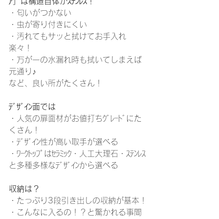
ｱ」は構造自体がｽﾃﾝﾚｽ！
・匂いがつかない
・虫が寄り付きにくい
・汚れてもサッと拭けてお手入れ
楽々！
・万が一の水漏れ時も拭いてしまえば
元通り♪
など、良い所がたくさん！
ﾃﾞｻﾞｲﾝ面では
・人気の扉面材がお値打ちｸﾞﾚｰﾄﾞにた
くさん！
・ﾃﾞｻﾞｲﾝ性が高い取手が選べる
・ﾜｰｸﾄｯﾌﾟはｾﾗﾐｯｸ・人工大理石・ｽﾃﾝﾚｽ
と多種多様なﾃﾞｻﾞｲﾝから選べる
収納は？
・たっぷり3段引き出しの収納が基本！
・こんなに入るの！？と驚かれる事間