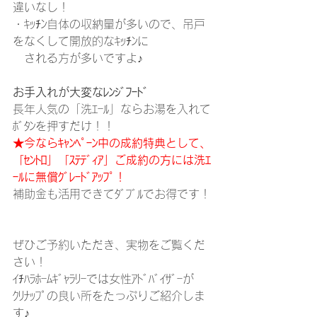
違いなし！
・ｷｯﾁﾝ自体の収納量が多いので、吊戸
をなくして開放的なｷｯﾁﾝに
　される方が多いですよ♪
お手入れが大変なﾚﾝｼﾞﾌｰﾄﾞ
長年人気の「洗ｴｰﾙ」ならお湯を入れて
ﾎﾞﾀﾝを押すだけ！！
★今ならｷｬﾝﾍﾟｰﾝ中の成約特典として、
「ｾﾝﾄﾛ」「ｽﾃﾃﾞｨｱ」ご成約の方には洗ｴ
ｰﾙに無償ｸﾞﾚｰﾄﾞｱｯﾌﾟ！
補助金も活用できてﾀﾞﾌﾞﾙでお得です！
ぜひご予約いただき、実物をご覧くだ
さい！
ｲﾁﾊﾗﾎｰﾑｷﾞｬﾗﾘｰでは女性ｱﾄﾞﾊﾞｲｻﾞｰが
ｸﾘﾅｯﾌﾟの良い所をたっぷりご紹介しま
す♪