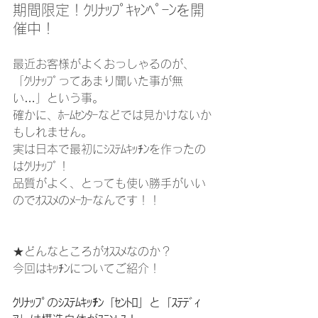
期間限定！ｸﾘﾅｯﾌﾟｷｬﾝﾍﾟｰﾝを開
催中！
最近お客様がよくおっしゃるのが、
「ｸﾘﾅｯﾌﾟってあまり聞いた事が無
い…」という事。
確かに、ﾎｰﾑｾﾝﾀｰなどでは見かけないか
もしれません。
実は日本で最初にｼｽﾃﾑｷｯﾁﾝを作ったの
はｸﾘﾅｯﾌﾟ！
品質がよく、とっても使い勝手がいい
のでｵｽｽﾒのﾒｰｶｰなんです！！
★どんなところがｵｽｽﾒなのか？
今回はｷｯﾁﾝについてご紹介！
ｸﾘﾅｯﾌﾟのｼｽﾃﾑｷｯﾁﾝ「ｾﾝﾄﾛ」と「ｽﾃﾃﾞｨ