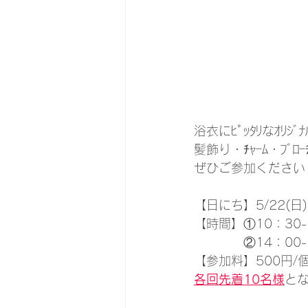
浴衣にﾋﾟｯﾀﾘなｵﾘｼ
髪飾り・ﾁｬｰﾑ・ﾌﾞ
ぜひご参加ください！
【日にち】5/22(日)
【時間】①10：30-
　　　　②14：00-
【参加料】500円/個
各回先着10名様
と