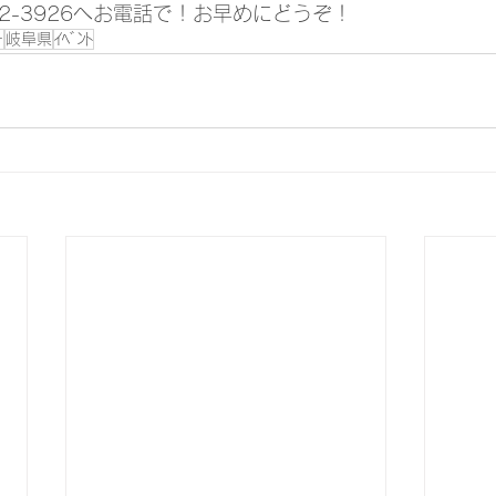
-62-3926へお電話で！お早めにどうぞ！
ー
岐阜県
ｲﾍﾞﾝﾄ