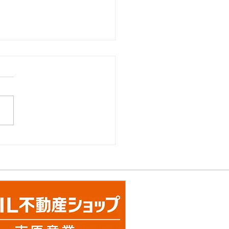
TO システムキッチ
 『ザ・ク
ソ』グレードアップキャ
ーン