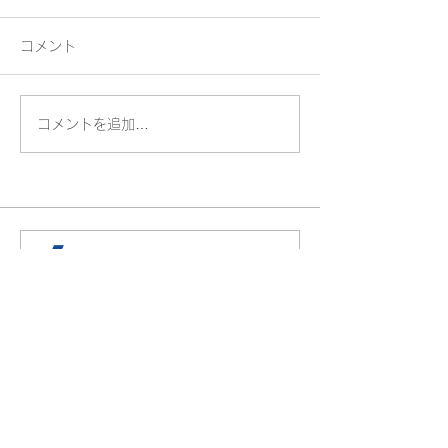
コメント
コメントを追加…
9周年大感謝祭 ご来場あ
夏をもっと快適
りがとうございました！
窓+スタイルシ