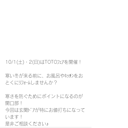
10/1(土)・2(日)はTOTOﾌｪｱを開催！
寒い冬が来る前に、お風呂やｷｯﾁﾝをお
とくにﾘﾌｫｰﾑしませんか？
寒さを防ぐためにポイントになるのが
開口部！
今回は玄関ﾄﾞｱが特にお値打ちになって
います！
是非ご相談ください♪