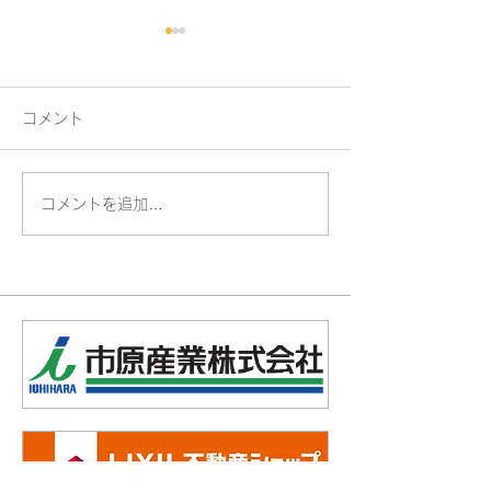
コメント
コメントを追加…
夏をもっと快適に！ 内
TOTO システ
窓+スタイルシェード
『ザ・クラッソ
ドアップキャン