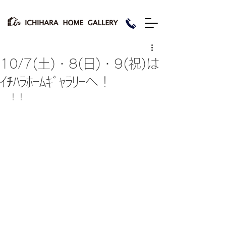
10/7(土)・8(日)・9(祝)は
ｲﾁﾊﾗﾎｰﾑｷﾞｬﾗﾘｰへ！
！！