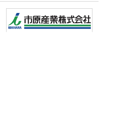
『ザ・クラッソ
ドアップキャン