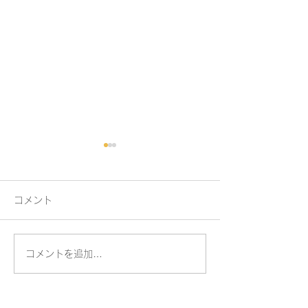
コメント
コメントを追加…
夏をもっと快適に！ 内
TOTO システ
窓+スタイルシェード