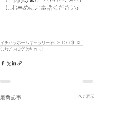
ご予約は
☎0120-62-3926
にお早めにお電話ください♪
イチハラホームギャラリー
ｲﾍﾞﾝﾄ
TOTO
LIXIL
ｸﾘﾅｯﾌﾟ
ｱｲｼﾝｸﾞｸｯｷｰ作り
すべて表示
最新記事