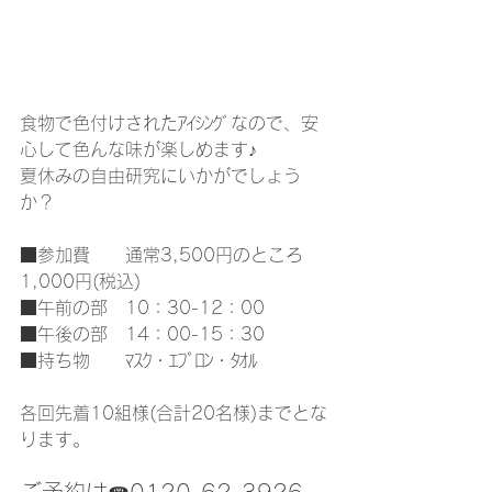
食物で色付けされたｱｲｼﾝｸﾞなので、安
心して色んな味が楽しめます♪
夏休みの自由研究にいかがでしょう
か？
■参加費　　通常3,500円のところ
1,000円(税込) 
■午前の部　10：30-12：00 
■午後の部　14：00-15：30 
■持ち物　　ﾏｽｸ・ｴﾌﾟﾛﾝ・ﾀｵﾙ  
各回先着10組様(合計20名様)までとな
ります。  