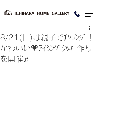
8/21(日)は親子でﾁｬﾚﾝｼﾞ！
かわいい💗ｱｲｼﾝｸﾞｸｯｷｰ作り
を開催♬