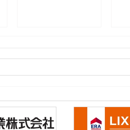
夏をもっと快適に！ 内窓
TO
+スタイルシェード
ン
ラッ
ンペ