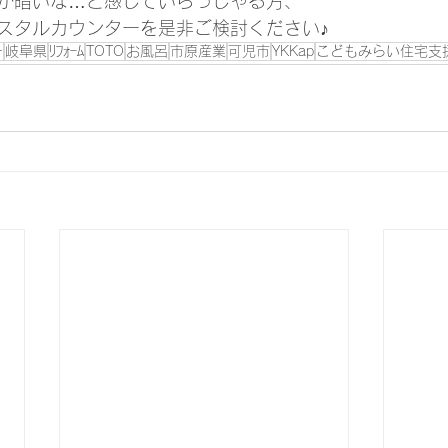
が暗いな…と感じていらっしゃる方、
スタルカウンターを是非ご検討ください♪
ー
岐阜県
ﾘﾌｫｰﾑ
TOTO
お風呂
市原産業
可児市
YKKap
こどもみらい住宅支