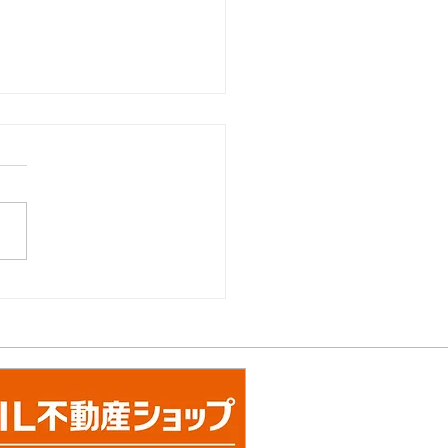
TO システムキッチ
 『ザ・ク
ソ』グレードアップキャ
ーン